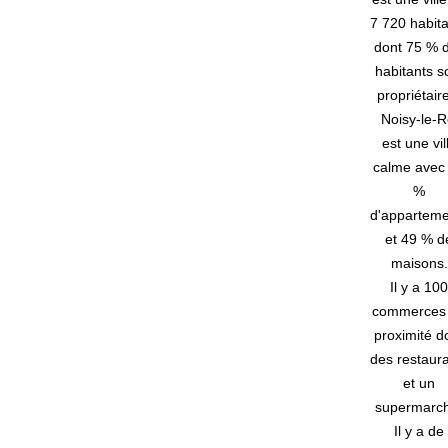
7 720 habit
dont 75 % 
habitants s
propriétair
Noisy-le-R
est une vil
calme avec
%
d'apparteme
et 49 % d
maisons.
Il y a 100
commerces
proximité d
des restaur
et un
supermarc
Il y a de