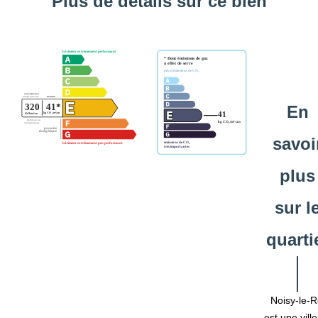
Plus de détails sur ce bien
En
savoi
plus
sur l
quarti
Noisy-le-R
est une vill