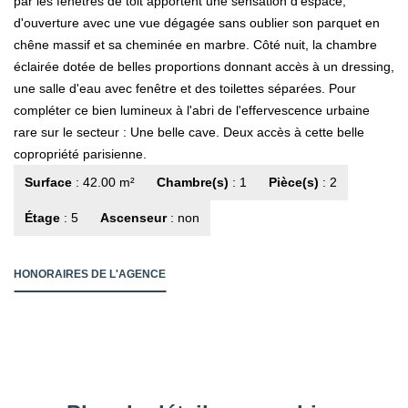
par les fenêtres de toit apportent une sensation d'espace,
d'ouverture avec une vue dégagée sans oublier son parquet en
chêne massif et sa cheminée en marbre. Côté nuit, la chambre
éclairée dotée de belles proportions donnant accès à un dressing,
une salle d'eau avec fenêtre et des toilettes séparées. Pour
compléter ce bien lumineux à l'abri de l'effervescence urbaine
rare sur le secteur : Une belle cave. Deux accès à cette belle
copropriété parisienne.
Surface
: 42.00 m²
Chambre(s)
: 1
Pièce(s)
: 2
Étage
: 5
Ascenseur
: non
HONORAIRES DE L'AGENCE