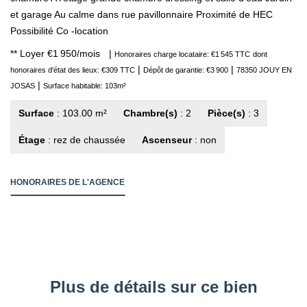
et garage Au calme dans rue pavillonnaire Proximité de HEC
Possibilité Co -location
**
Loyer €1 950/mois
|
Honoraires charge locataire: €1 545 TTC
dont
|
|
honoraires d'état des lieux: €309 TTC
Dépôt de garantie: €3 900
78350 JOUY EN
|
JOSAS
Surface habitable: 103m²
Surface
: 103.00 m²
Chambre(s)
: 2
Pièce(s)
: 3
Étage
: rez de chaussée
Ascenseur
: non
HONORAIRES DE L'AGENCE
Plus de détails sur ce bien