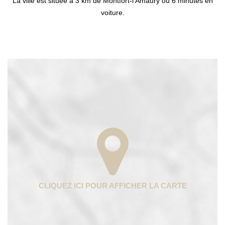
La ville est située à 3 km de Montfort-l'Amaury ou 6 minutes en
voiture.