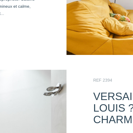
umineux et calme,
...
REF 2394
VERSAI
LOUIS 
CHARM