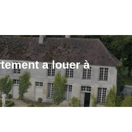
ON
VOUS&NOUS
ON
VENDUS
NOTRE AGENCE
E PROPRIÉTAIRE
tement a louer à