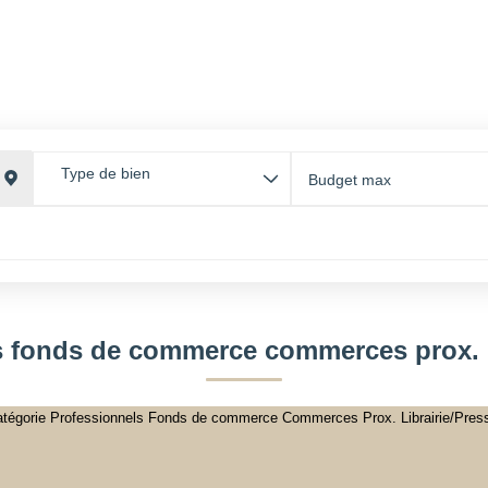
GESTI
ACCUEIL
ACHETER
LOUER
ESTIMER
GESTI
ESPAC
Type de bien
s fonds de commerce commerces prox. li
atégorie Professionnels Fonds de commerce Commerces Prox. Librairie/Presse 