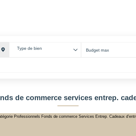
GESTI
ACCUEIL
ACHETER
LOUER
ESTIMER
GESTI
ESPAC
Type de bien
onds de commerce services entrep. cade
tégorie Professionnels Fonds de commerce Services Entrep. Cadeaux d’entrep