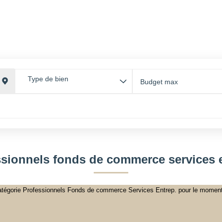
GESTI
ACCUEIL
ACHETER
LOUER
ESTIMER
GESTI
ESPAC
Type de bien
ssionnels fonds de commerce services e
tégorie Professionnels Fonds de commerce Services Entrep. pour le moment , 