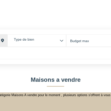
GESTI
ACCUEIL
ACHETER
LOUER
ESTIMER
GESTI
ESPAC
Type de bien
Maisons a vendre
égorie Maisons A vendre pour le moment , plusieurs options s'offrent à vous