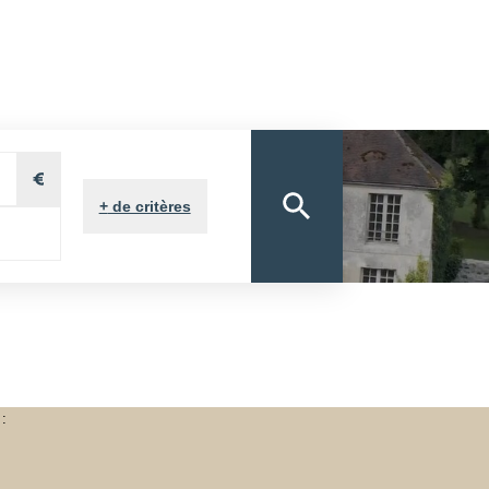
ON
VOUS&NOUS
ON
VENDUS
NOTRE AGENCE
E PROPRIÉTAIRE
+
de critères
 :