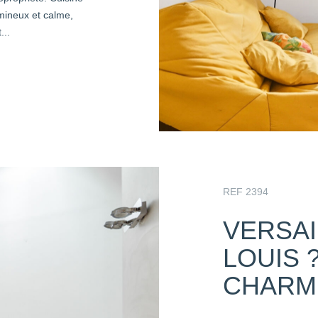
umineux et calme,
...
REF 2394
VERSAI
LOUIS 
CHARM