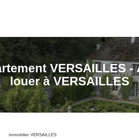
GESTI
ACCUEIL
ACHETER
LOUER
ESTIMER
GESTI
ESPAC
artement VERSAILLES - 
louer à VERSAILLES
Immobilier VERSAILLES